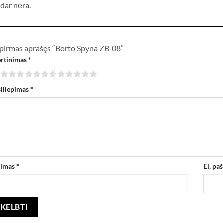
 dar nėra.
 pirmas aprašęs “Borto Spyna ZB-08”
ertinimas
*
siliepimas
*
nimas
*
El. pa