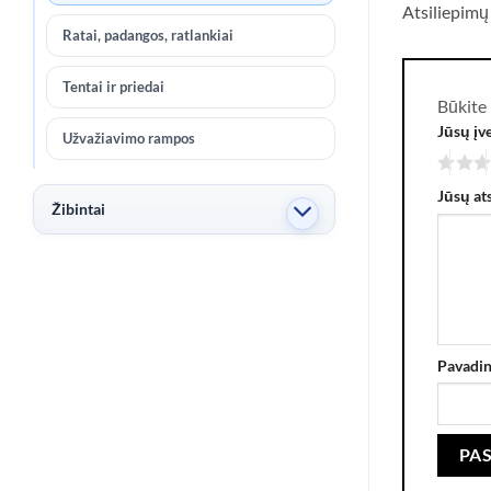
Atsiliepimų
Ratai, padangos, ratlankiai
Tentai ir priedai
Būkite
Jūsų įv
Užvažiavimo rampos
Jūsų at
Žibintai
Pavadi