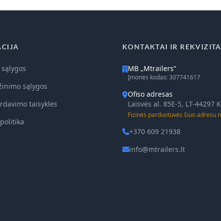
CIJA
KONTAKTAI IR REKVIZITA
 sąlygos
MB „Mtrailers“
Įmonės kodas: 307741617
žinimo sąlygos
Ofiso adresas
rdavimo taisyklės
Laisvės al. 85E-5, LT-44297
Fizinės parduotuvės šiuo adresu n
politika
+370 609 21938
info@mtrailers.lt