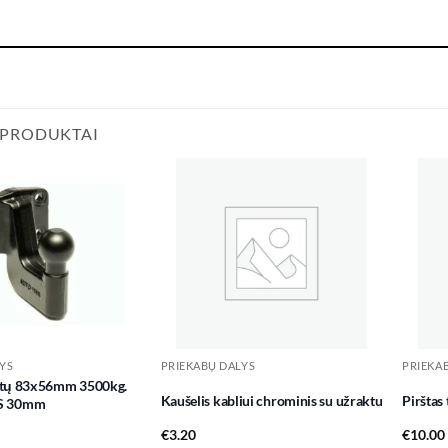
 PRODUKTAI
Add to
Add to
wishlist
wishlist
YS
PRIEKABŲ DALYS
PRIEKA
ržtų 83x56mm 3500kg.
Kaušelis kabliui chrominis su užraktu
Pirštas
S 30mm
€
3.20
€
10.00