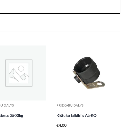
Add to
Add to
wishlist
wishlist
BŲ DALYS
PRIEKABŲ DALYS
 tiesus 3500kg
Kištuko laikiklis AL-KO
€
4.00