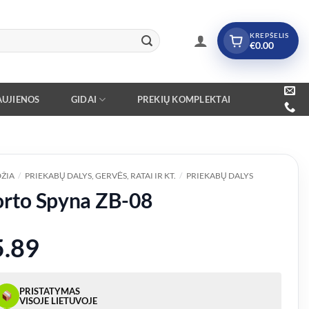
KREPŠELIS
€
0.00
UJIENOS
GIDAI
PREKIŲ KOMPLEKTAI
ŽIA
/
PRIEKABŲ DALYS, GERVĖS, RATAI IR KT.
/
PRIEKABŲ DALYS
rto Spyna ZB-08
5.89
PRISTATYMAS
VISOJE LIETUVOJE