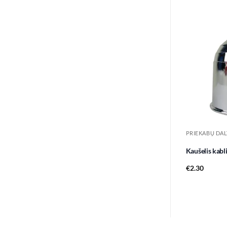
PRIEKABŲ DAL
Kaušelis kabl
€
2.30