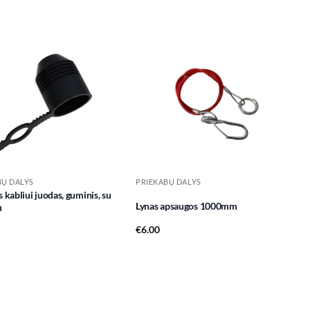
Add to
Add to
wishlist
wishlist
BŲ DALYS
PRIEKABŲ DALYS
s kabliui juodas, guminis, su
Lynas apsaugos 1000mm
u
€
6.00