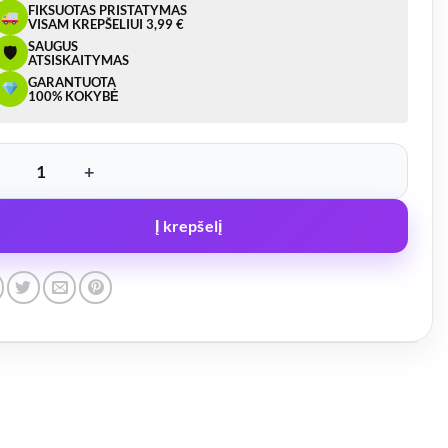
FIKSUOTAS PRISTATYMAS
VISAM KREPŠELIUI 3,99 €
SAUGUS
🛡
ATSISKAITYMAS
GARANTUOTA
100% KOKYBĖ
ukto kiekis: Borto Spyna ZB-08
Į krepšelį