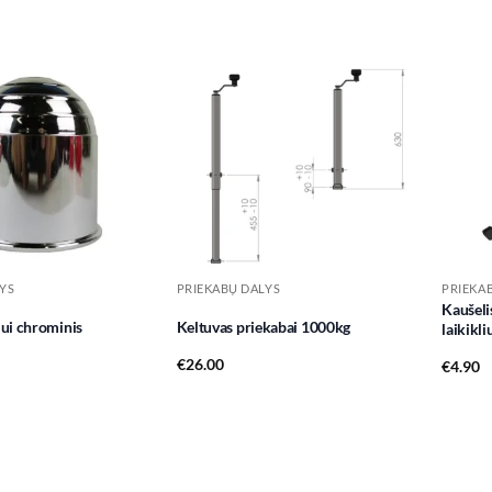
Add to
Add to
wishlist
wishlist
YS
PRIEKABŲ DALYS
PRIEKA
Kaušeli
iui chrominis
Keltuvas priekabai 1000kg
laikikli
€
26.00
€
4.90