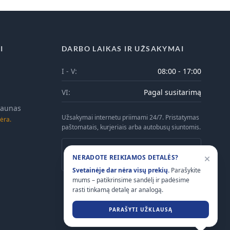
I
DARBO LAIKAS IR UŽSAKYMAI
I - V:
08:00 - 17:00
VI:
Pagal susitarimą
 Kaunas
Užsakymai internetu priimami 24/7. Pristatymas
ėra.
paštomatais, kurjeriais arba autobusų siuntomis.
Atsiėmimas Kaune galimas tik iš anksto
NERADOTE REIKIAMOS DETALĖS?
suderinus laiką telefonu.
Svetainėje dar nėra visų prekių.
Parašykite
mums – patikrinsime sandėlį ir padėsime
rasti tinkamą detalę ar analogą.
PARAŠYTI UŽKLAUSĄ