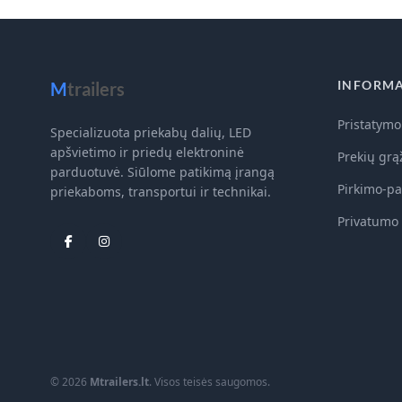
INFORMA
M
trailers
Pristatymo
Specializuota priekabų dalių, LED
apšvietimo ir priedų elektroninė
Prekių grą
parduotuvė. Siūlome patikimą įrangą
Pirkimo-pa
priekaboms, transportui ir technikai.
Privatumo 
© 2026
Mtrailers.lt
. Visos teisės saugomos.