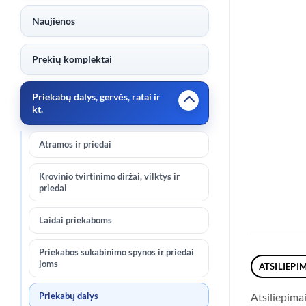
Naujienos
Prekių komplektai
Priekabų dalys, gervės, ratai ir
kt.
Atramos ir priedai
Krovinio tvirtinimo diržai, vilktys ir
priedai
Laidai priekaboms
Priekabos sukabinimo spynos ir priedai
joms
ATSILIEPIM
Priekabų dalys
Atsiliepima