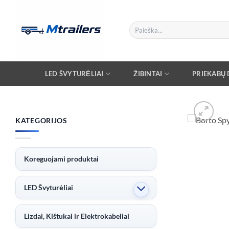
Skip
to
Ieškoti:
content
LED ŠVYTURĖLIAI
ŽIBINTAI
PRIEKABŲ D
KATEGORIJOS
Koreguojami produktai
LED Švyturėliai
Lizdai, Kištukai ir Elektrokabeliai