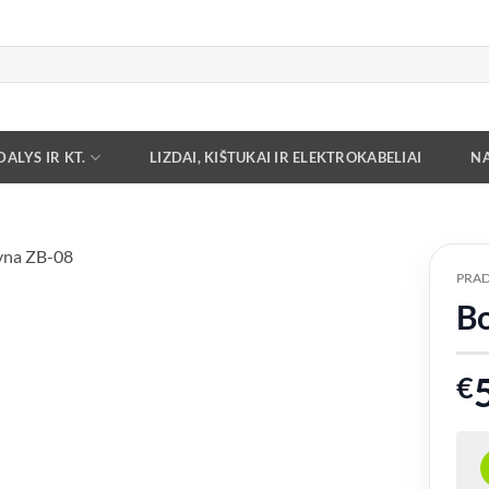
ALYS IR KT.
LIZDAI, KIŠTUKAI IR ELEKTROKABELIAI
NA
PRAD
Bo
Add to
wishlist
€